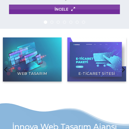
İNCELE
WEB TASARIM
E-TICARET SITESI
İnnova Web Tasarım Ajansı