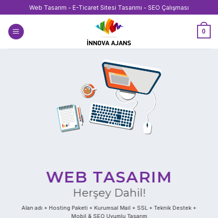
İçeriğe
Web Tasarım - E-Ticaret Sitesi Tasarımı - SEO Çalışması
atla
0
WEB TASARIM
Herşey Dahil!
Alan adı + Hosting Paketi + Kurumsal Mail + SSL + Teknik Destek +
Mobil & SEO Uyumlu Tasarım