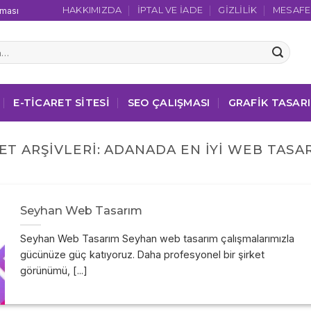
HAKKIMIZDA
İPTAL VE İADE
GIZLILIK
MESAFEL
şması
E-TICARET SITESI
SEO ÇALIŞMASI
GRAFIK TASAR
ET ARŞIVLERI:
ADANADA EN IYI WEB TASA
Seyhan Web Tasarım
Seyhan Web Tasarım Seyhan web tasarım çalışmalarımızla
gücünüze güç katıyoruz. Daha profesyonel bir şirket
görünümü, [...]