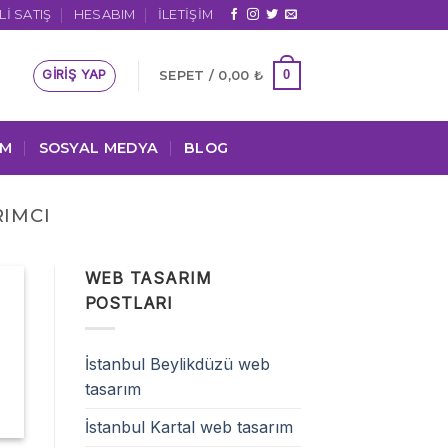
I SATIŞ
HESABIM
İLETIŞIM
GIRIŞ YAP
0
SEPET /
0,00
₺
IM
SOSYAL MEDYA
BLOG
RIMCI
WEB TASARIM
POSTLARI
İstanbul Beylikdüzü web
tasarım
İstanbul Kartal web tasarım