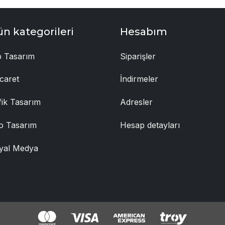
ün kategorileri
Hesabım
 Tasarım
Siparişler
caret
İndirmeler
fik Tasarım
Adresler
o Tasarım
Hesap detayları
yal Medya