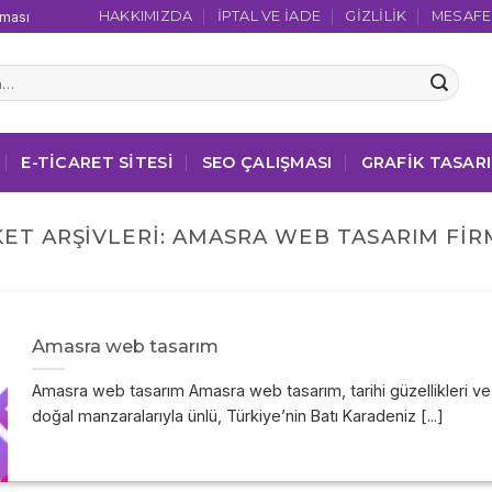
HAKKIMIZDA
İPTAL VE İADE
GIZLILIK
MESAFEL
şması
E-TICARET SITESI
SEO ÇALIŞMASI
GRAFIK TASAR
KET ARŞIVLERI:
AMASRA WEB TASARIM FIR
Amasra web tasarım
Amasra web tasarım Amasra web tasarım, tarihi güzellikleri ve
doğal manzaralarıyla ünlü, Türkiye’nin Batı Karadeniz [...]