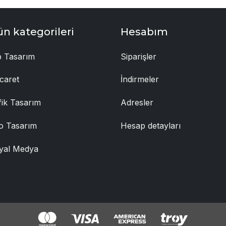
ün kategorileri
Hesabım
 Tasarım
Siparişler
caret
İndirmeler
fik Tasarım
Adresler
o Tasarım
Hesap detayları
yal Medya