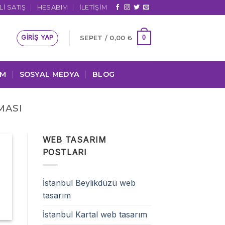
I SATIŞ
HESABIM
İLETIŞIM
GIRIŞ YAP
0
SEPET /
0,00
₺
IM
SOSYAL MEDYA
BLOG
MASI
WEB TASARIM
POSTLARI
İstanbul Beylikdüzü web
tasarım
İstanbul Kartal web tasarım