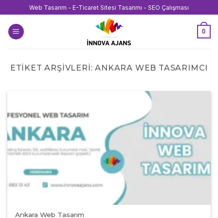
İçeriğe
Web Tasarım - E-Ticaret Sitesi Tasarımı - SEO Çalışması
atla
0
ETIKET ARŞIVLERI:
ANKARA WEB TASARIMCI
Ankara Web Tasarım