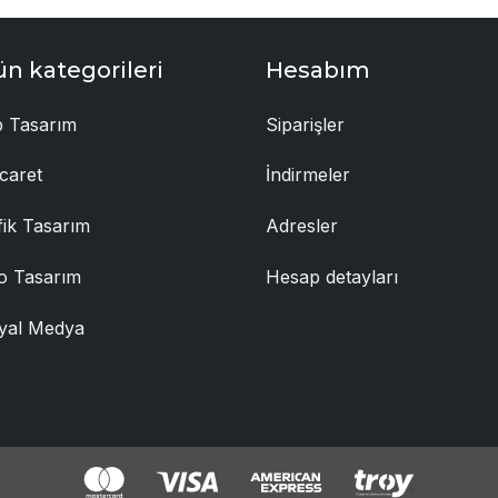
ün kategorileri
Hesabım
 Tasarım
Siparişler
caret
İndirmeler
fik Tasarım
Adresler
o Tasarım
Hesap detayları
yal Medya