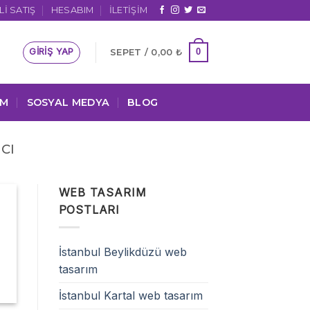
I SATIŞ
HESABIM
İLETIŞIM
GIRIŞ YAP
0
SEPET /
0,00
₺
IM
SOSYAL MEDYA
BLOG
CI
WEB TASARIM
POSTLARI
İstanbul Beylikdüzü web
tasarım
İstanbul Kartal web tasarım