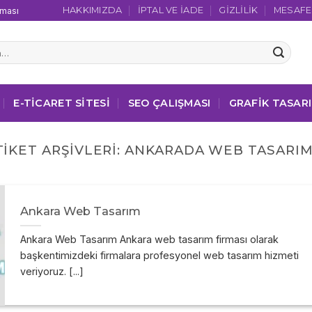
HAKKIMIZDA
İPTAL VE İADE
GIZLILIK
MESAFEL
şması
E-TICARET SITESI
SEO ÇALIŞMASI
GRAFIK TASAR
TIKET ARŞIVLERI:
ANKARADA WEB TASARIM
Ankara Web Tasarım
Ankara Web Tasarım Ankara web tasarım firması olarak
başkentimizdeki firmalara profesyonel web tasarım hizmeti
veriyoruz. [...]