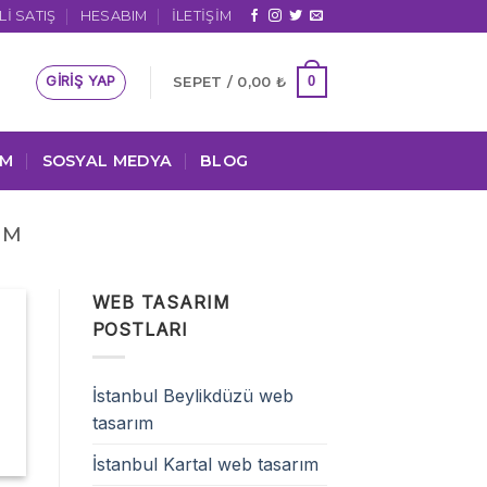
I SATIŞ
HESABIM
İLETIŞIM
GIRIŞ YAP
0
SEPET /
0,00
₺
IM
SOSYAL MEDYA
BLOG
IM
WEB TASARIM
POSTLARI
İstanbul Beylikdüzü web
tasarım
İstanbul Kartal web tasarım