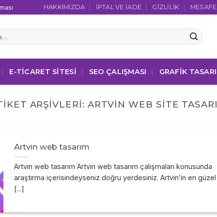
HAKKIMIZDA
İPTAL VE İADE
GIZLILIK
MESAFEL
şması
E-TICARET SITESI
SEO ÇALIŞMASI
GRAFIK TASAR
TIKET ARŞIVLERI:
ARTVIN WEB SITE TASAR
Artvin web tasarım
Artvin web tasarım Artvin web tasarım çalışmaları konusunda
araştırma içerisindeyseniz doğru yerdesiniz. Artvin’in en güzel
[...]