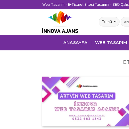
İçeriğe
Web Tasarım - E-Ticaret Sitesi Tasarımı - SEO Çalı
atla
Ara:
ANASAYFA
WEB TASARIM
E