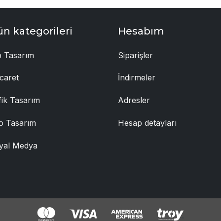
ün kategorileri
Hesabım
 Tasarım
Siparişler
caret
İndirmeler
fik Tasarım
Adresler
o Tasarım
Hesap detayları
yal Medya