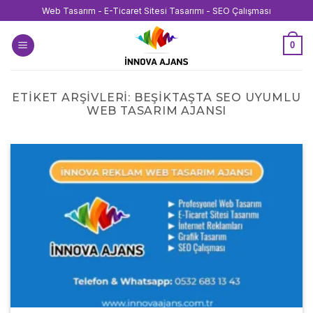
İçeriğe
Web Tasarım - E-Ticaret Sitesi Tasarımı - SEO Çalışması
atla
0
ETIKET ARŞIVLERI:
BEŞIKTAŞTA SEO UYUMLU
WEB TASARIM AJANSI