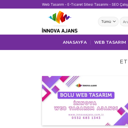
İçeriğe
Web Tasarım - E-Ticaret Sitesi Tasarımı - SEO Çalı
atla
Ara:
ANASAYFA
WEB TASARIM
ET