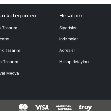
ün kategorileri
Hesabım
 Tasarım
Siparişler
caret
İndirmeler
fik Tasarım
Adresler
o Tasarım
Hesap detayları
yal Medya