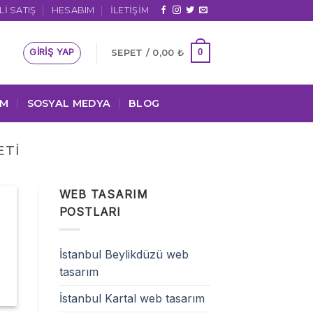
I SATIŞ
HESABIM
İLETIŞIM
GIRIŞ YAP
0
SEPET /
0,00
₺
IM
SOSYAL MEDYA
BLOG
ETI
WEB TASARIM
POSTLARI
İstanbul Beylikdüzü web
tasarım
İstanbul Kartal web tasarım