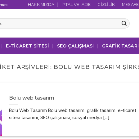
HAKKIMIZDA
İPTAL VE İADE
GIZLILIK
MESAFEL
şması
E-TICARET SITESI
SEO ÇALIŞMASI
GRAFIK TASAR
IKET ARŞIVLERI:
BOLU WEB TASARIM ŞIRK
Bolu web tasarım
Bolu Web Tasarım Bolu web tasarım, grafik tasarım, e-ticaret
sitesi tasarımı, SEO çalışması, sosyal medya [...]