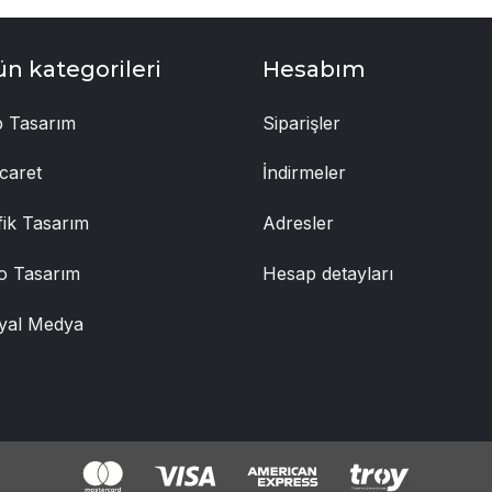
ün kategorileri
Hesabım
 Tasarım
Siparişler
caret
İndirmeler
fik Tasarım
Adresler
o Tasarım
Hesap detayları
yal Medya