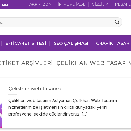
HAKKIMIZDA
İPTAL VE İADE
GIZLILIK
MESAFEL
şması
E-TICARET SITESI
SEO ÇALIŞMASI
GRAFIK TASAR
ETIKET ARŞIVLERI:
ÇELIKHAN WEB TASARI
Çelikhan web tasarım
Çelikhan web tasarım Adıyaman Çelikhan Web Tasarım
hizmetlerimizle işletmenizin dijital dünyadaki yerini
profesyonel şekilde güçlendiriyoruz. [...]