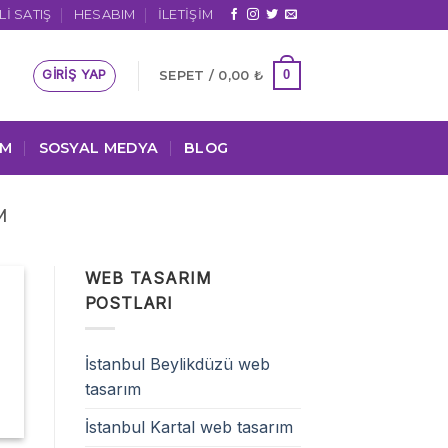
I SATIŞ
HESABIM
İLETIŞIM
GIRIŞ YAP
0
SEPET /
0,00
₺
IM
SOSYAL MEDYA
BLOG
M
WEB TASARIM
POSTLARI
İstanbul Beylikdüzü web
tasarım
İstanbul Kartal web tasarım