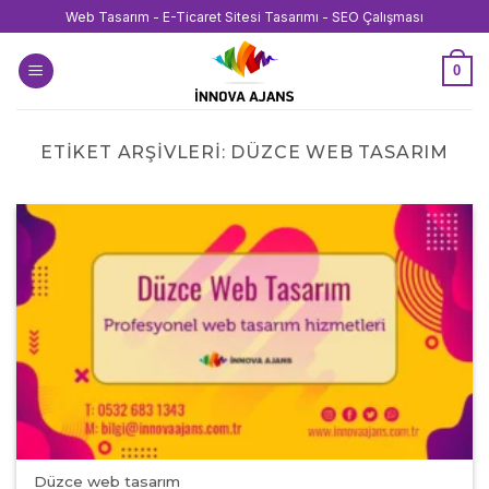
İçeriğe
Web Tasarım - E-Ticaret Sitesi Tasarımı - SEO Çalışması
atla
0
ETIKET ARŞIVLERI:
DÜZCE WEB TASARIM
Düzce web tasarım