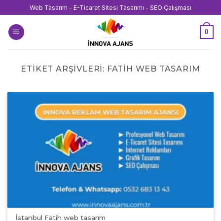
İçeriğe
Web Tasarım - E-Ticaret Sitesi Tasarımı - SEO Çalışması
atla
0
ETIKET ARŞIVLERI:
FATIH WEB TASARIM
İstanbul Fatih web tasarım