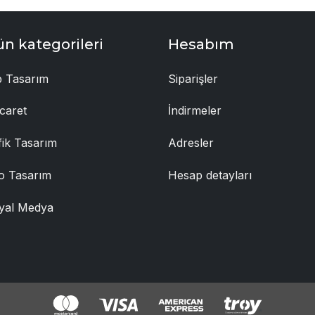
ün kategorileri
Hesabım
 Tasarım
Siparişler
caret
İndirmeler
fik Tasarım
Adresler
o Tasarım
Hesap detayları
yal Medya