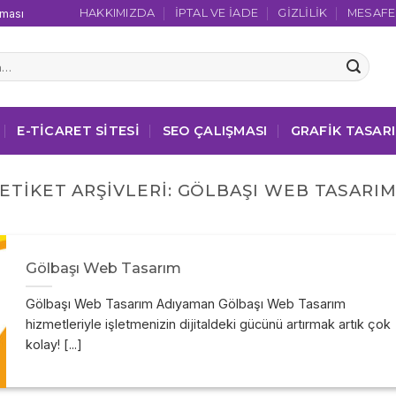
HAKKIMIZDA
İPTAL VE İADE
GIZLILIK
MESAFEL
şması
E-TICARET SITESI
SEO ÇALIŞMASI
GRAFIK TASAR
ETIKET ARŞIVLERI:
GÖLBAŞI WEB TASARI
Gölbaşı Web Tasarım
Gölbaşı Web Tasarım Adıyaman Gölbaşı Web Tasarım
hizmetleriyle işletmenizin dijitaldeki gücünü artırmak artık çok
kolay! [...]