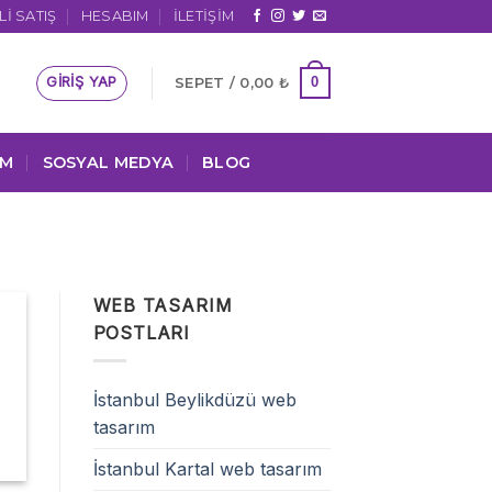
I SATIŞ
HESABIM
İLETIŞIM
GIRIŞ YAP
0
SEPET /
0,00
₺
IM
SOSYAL MEDYA
BLOG
M
WEB TASARIM
POSTLARI
İstanbul Beylikdüzü web
tasarım
İstanbul Kartal web tasarım