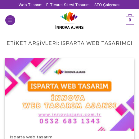
İçeriğe
Web Tasarım - E-Ticaret Sitesi Tasarımı - SEO Çalışması
atla
0
ETIKET ARŞIVLERI:
ISPARTA WEB TASARIMCI
Isparta web tasarım