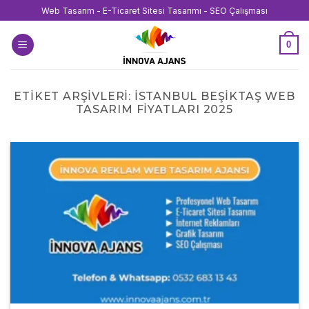
İçeriğe
Web Tasarım - E-Ticaret Sitesi Tasarımı - SEO Çalışması
atla
0
ETIKET ARŞIVLERI:
İSTANBUL BEŞIKTAŞ WEB
TASARIM FIYATLARI 2025