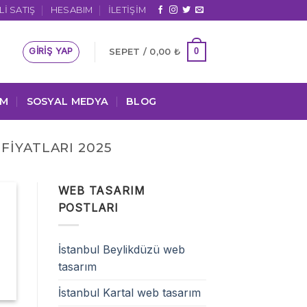
I SATIŞ
HESABIM
İLETIŞIM
GIRIŞ YAP
0
SEPET /
0,00
₺
IM
SOSYAL MEDYA
BLOG
FIYATLARI 2025
WEB TASARIM
POSTLARI
İstanbul Beylikdüzü web
tasarım
İstanbul Kartal web tasarım