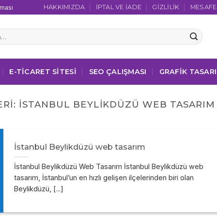
HAKKIMIZDA
İPTAL VE İADE
GIZLILIK
MESAFEL
şması
E-TICARET SITESI
SEO ÇALIŞMASI
GRAFIK TASAR
ERI:
İSTANBUL BEYLIKDÜZÜ WEB TASARIM 
İstanbul Beylikdüzü web tasarım
İstanbul Beylikdüzü Web Tasarım İstanbul Beylikdüzü web
tasarım, İstanbul’un en hızlı gelişen ilçelerinden biri olan
Beylikdüzü, [...]