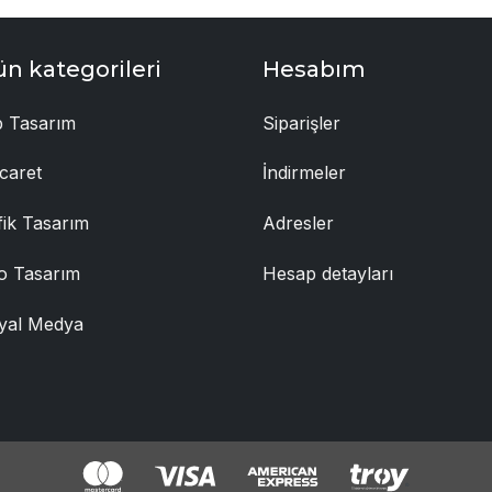
ün kategorileri
Hesabım
 Tasarım
Siparişler
caret
İndirmeler
fik Tasarım
Adresler
o Tasarım
Hesap detayları
yal Medya