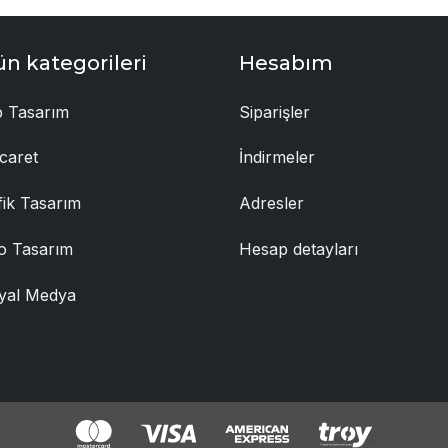
ün kategorileri
Hesabım
 Tasarım
Siparişler
caret
İndirmeler
fik Tasarım
Adresler
o Tasarım
Hesap detayları
yal Medya