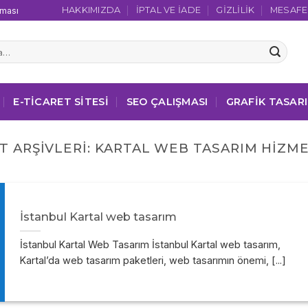
HAKKIMIZDA
İPTAL VE İADE
GIZLILIK
MESAFEL
şması
E-TICARET SITESI
SEO ÇALIŞMASI
GRAFIK TASAR
T ARŞIVLERI:
KARTAL WEB TASARIM HIZME
İstanbul Kartal web tasarım
İstanbul Kartal Web Tasarım İstanbul Kartal web tasarım,
Kartal’da web tasarım paketleri, web tasarımın önemi, [...]