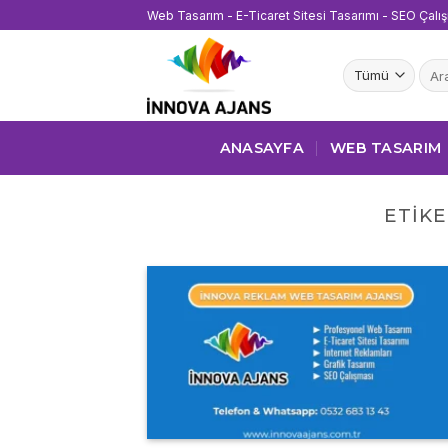
İçeriğe
Web Tasarım - E-Ticaret Sitesi Tasarımı - SEO Çalı
atla
Ara:
ANASAYFA
WEB TASARIM
ETIKE