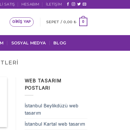
I SATIŞ
HESABIM
İLETIŞIM
GIRIŞ YAP
0
SEPET /
0,00
₺
IM
SOSYAL MEDYA
BLOG
TLERI
WEB TASARIM
POSTLARI
İstanbul Beylikdüzü web
tasarım
İstanbul Kartal web tasarım