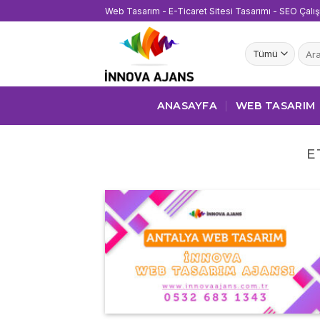
İçeriğe
Web Tasarım - E-Ticaret Sitesi Tasarımı - SEO Çalı
atla
Ara:
ANASAYFA
WEB TASARIM
E