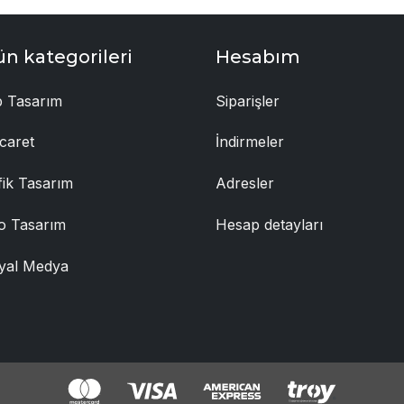
ün kategorileri
Hesabım
 Tasarım
Siparişler
caret
İndirmeler
fik Tasarım
Adresler
o Tasarım
Hesap detayları
yal Medya