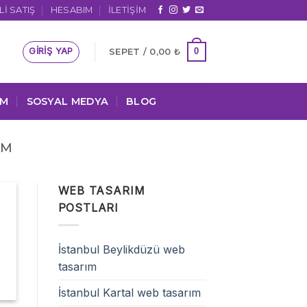
I SATIŞ
HESABIM
İLETIŞIM
GIRIŞ YAP
0
SEPET /
0,00
₺
IM
SOSYAL MEDYA
BLOG
IM
WEB TASARIM
POSTLARI
İstanbul Beylikdüzü web
tasarım
İstanbul Kartal web tasarım