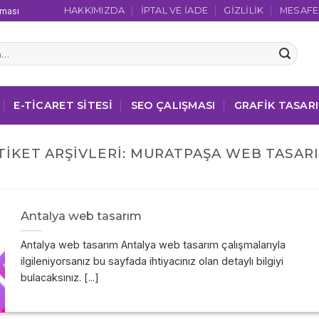
HAKKIMIZDA
İPTAL VE İADE
GIZLILIK
MESAFEL
şması
E-TICARET SITESI
SEO ÇALIŞMASI
GRAFIK TASAR
TIKET ARŞIVLERI:
MURATPAŞA WEB TASAR
Antalya web tasarım
Antalya web tasarım Antalya web tasarım çalışmalarıyla
ilgileniyorsanız bu sayfada ihtiyacınız olan detaylı bilgiyi
bulacaksınız. [...]