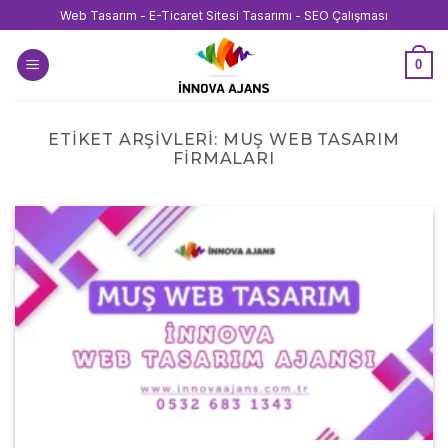
İçeriğe
Web Tasarım - E-Ticaret Sitesi Tasarımı - SEO Çalışması
atla
0
ETIKET ARŞIVLERI:
MUŞ WEB TASARIM
FIRMALARI