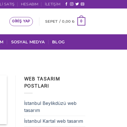
I SATIŞ
HESABIM
İLETIŞIM
GIRIŞ YAP
0
SEPET /
0,00
₺
IM
SOSYAL MEDYA
BLOG
WEB TASARIM
POSTLARI
İstanbul Beylikdüzü web
tasarım
İstanbul Kartal web tasarım