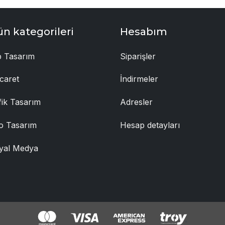
ün kategorileri
Hesabım
 Tasarım
Siparişler
caret
İndirmeler
fik Tasarım
Adresler
o Tasarım
Hesap detayları
yal Medya