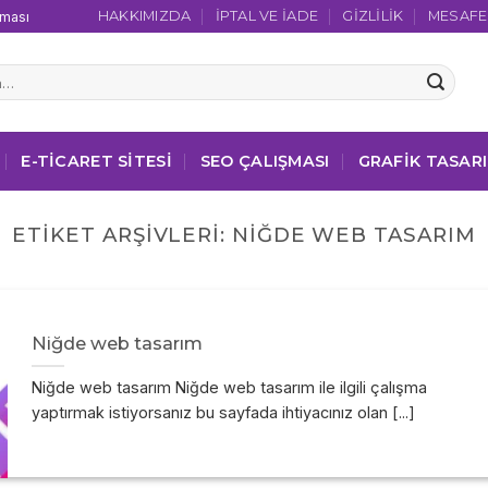
HAKKIMIZDA
İPTAL VE İADE
GIZLILIK
MESAFEL
şması
E-TICARET SITESI
SEO ÇALIŞMASI
GRAFIK TASAR
ETIKET ARŞIVLERI:
NIĞDE WEB TASARIM
Niğde web tasarım
Niğde web tasarım Niğde web tasarım ile ilgili çalışma
yaptırmak istiyorsanız bu sayfada ihtiyacınız olan [...]