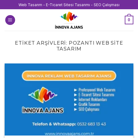
İçeriğe
Web Tasarım - E-Ticaret Sitesi Tasarımı - SEO Çalışması
atla
0
ETIKET ARŞIVLERI:
POZANTI WEB SITE
TASARIM