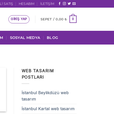
I SATIŞ
HESABIM
İLETIŞIM
GIRIŞ YAP
0
SEPET /
0,00
₺
IM
SOSYAL MEDYA
BLOG
WEB TASARIM
POSTLARI
İstanbul Beylikdüzü web
tasarım
İstanbul Kartal web tasarım