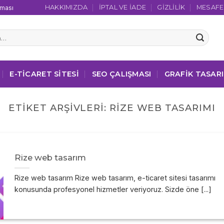
HAKKIMIZDA
İPTAL VE İADE
GIZLILIK
MESAFEL
şması
E-TICARET SITESI
SEO ÇALIŞMASI
GRAFIK TASAR
ETIKET ARŞIVLERI:
RIZE WEB TASARIMI
Rize web tasarım
Rize web tasarım Rize web tasarım, e-ticaret sitesi tasarımı
konusunda profesyonel hizmetler veriyoruz. Sizde öne [...]