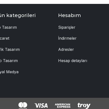
ün kategorileri
Hesabım
 Tasarım
Siparişler
caret
İndirmeler
fik Tasarım
Adresler
o Tasarım
Hesap detayları
yal Medya