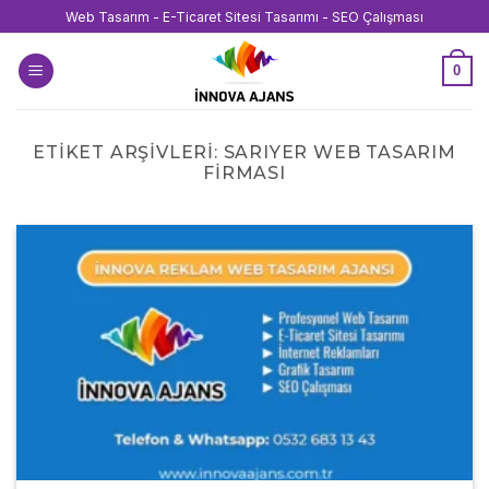
İçeriğe
Web Tasarım - E-Ticaret Sitesi Tasarımı - SEO Çalışması
atla
0
ETIKET ARŞIVLERI:
SARIYER WEB TASARIM
FIRMASI