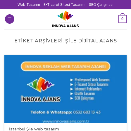
İçeriğe
Web Tasarım - E-Ticaret Sitesi Tasarımı - SEO Çalışması
atla
0
ETIKET ARŞIVLERI:
ŞILE DIJITAL AJANS
İstanbul Şile web tasarım