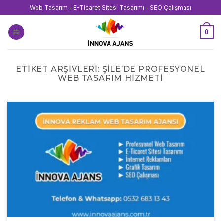
İçeriğe
Web Tasarım - E-Ticaret Sitesi Tasarımı - SEO Çalışması
atla
0
ETIKET ARŞIVLERI:
ŞILE’DE PROFESYONEL
WEB TASARIM HIZMETI