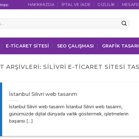
HAKKIMIZDA
İPTAL VE İADE
GIZLILIK
MESAFEL
şması
E-TICARET SITESI
SEO ÇALIŞMASI
GRAFIK TASAR
T ARŞIVLERI:
SILIVRI E-TICARET SITESI TA
İstanbul Silivri web tasarım
İstanbul Silivri web tasarım İstanbul Silivri web tasarım,
günümüzde dijital dünyada varlık göstermek, işletmelerin
başarısı [...]