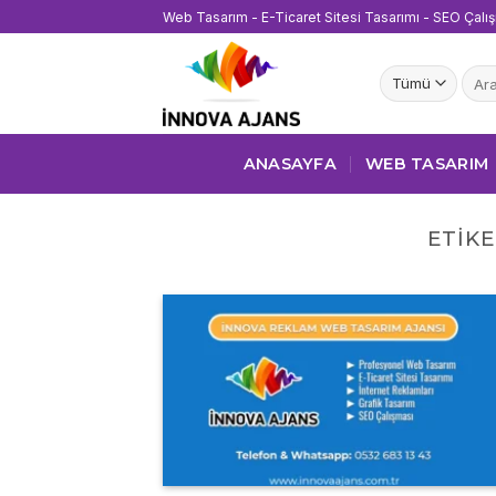
İçeriğe
Web Tasarım - E-Ticaret Sitesi Tasarımı - SEO Çalı
atla
Ara:
ANASAYFA
WEB TASARIM
ETIKE