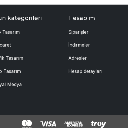
ün kategorileri
Hesabım
 Tasarım
Siparişler
caret
İndirmeler
fik Tasarım
Adresler
o Tasarım
Hesap detayları
yal Medya