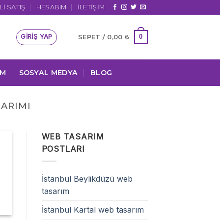
I SATIŞ
HESABIM
İLETIŞIM
GIRIŞ YAP
0
SEPET /
0,00
₺
IM
SOSYAL MEDYA
BLOG
SARIMI
WEB TASARIM
POSTLARI
İstanbul Beylikdüzü web
tasarım
İstanbul Kartal web tasarım