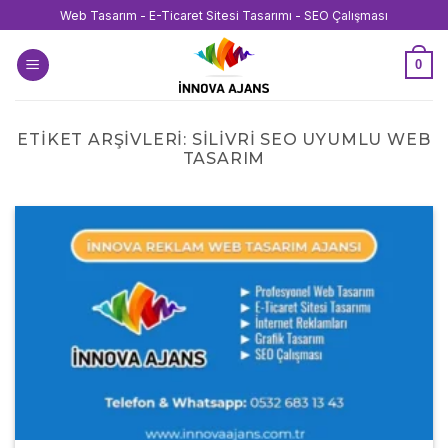
İçeriğe
Web Tasarım - E-Ticaret Sitesi Tasarımı - SEO Çalışması
atla
0
ETIKET ARŞIVLERI:
SILIVRI SEO UYUMLU WEB
TASARIM