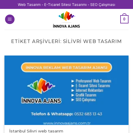
İçeriğe
Web Tasarım - E-Ticaret Sitesi Tasarımı - SEO Çalışması
atla
0
ETIKET ARŞIVLERI:
SILIVRI WEB TASARIM
İstanbul Silivri web tasarım