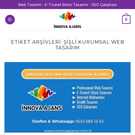
İçeriğe
Web Tasarım - E-Ticaret Sitesi Tasarımı - SEO Çalışması
atla
0
ETIKET ARŞIVLERI:
ŞIŞLI KURUMSAL WEB
TASARIM