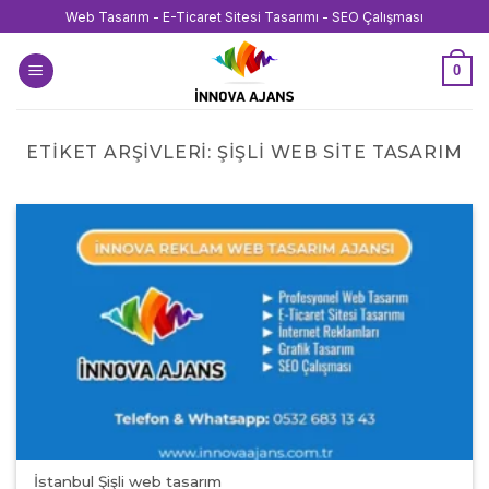
İçeriğe
Web Tasarım - E-Ticaret Sitesi Tasarımı - SEO Çalışması
atla
0
ETIKET ARŞIVLERI:
ŞIŞLI WEB SITE TASARIM
İstanbul Şişli web tasarım