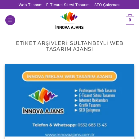
İçeriğe
Web Tasarım - E-Ticaret Sitesi Tasarımı - SEO Çalışması
atla
0
ETIKET ARŞIVLERI:
SULTANBEYLI WEB
TASARIM AJANSI