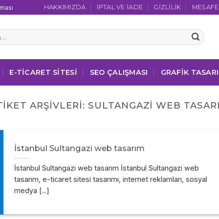
HAKKIMIZDA
İPTAL VE İADE
GIZLILIK
MESAFEL
şması
E-TICARET SITESI
SEO ÇALIŞMASI
GRAFIK TASAR
TIKET ARŞIVLERI:
SULTANGAZI WEB TASAR
İstanbul Sultangazi web tasarım
İstanbul Sultangazi web tasarım İstanbul Sultangazi web
tasarım, e-ticaret sitesi tasarımı, internet reklamları, sosyal
medya [...]