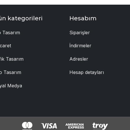
ün kategorileri
Hesabım
 Tasarım
Siparişler
caret
İndirmeler
fik Tasarım
Adresler
o Tasarım
Hesap detayları
yal Medya