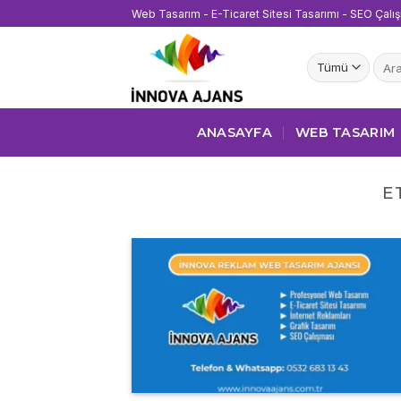
İçeriğe
Web Tasarım - E-Ticaret Sitesi Tasarımı - SEO Çalı
atla
Ara:
ANASAYFA
WEB TASARIM
E