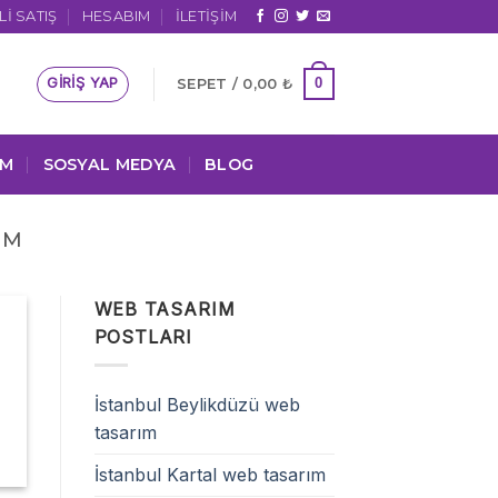
I SATIŞ
HESABIM
İLETIŞIM
GIRIŞ YAP
0
SEPET /
0,00
₺
IM
SOSYAL MEDYA
BLOG
IM
WEB TASARIM
POSTLARI
İstanbul Beylikdüzü web
tasarım
İstanbul Kartal web tasarım