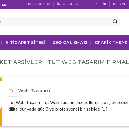
HAKKIMIZDA
İPTAL VE İADE
GIZLILIK
MESAFEL
şması
E-TICARET SITESI
SEO ÇALIŞMASI
GRAFIK TASAR
KET ARŞIVLERI:
TUT WEB TASARIM FIRMAL
Tut Web Tasarım
Tut Web Tasarım Tut Web Tasarım hizmetlerimizle işletmenizi
dijital dünyada güçlü ve profesyonel bir şekilde [...]