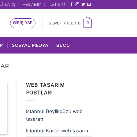
I SATIŞ
HESABIM
İLETIŞIM
GIRIŞ YAP
0
SEPET /
0,00
₺
IM
SOSYAL MEDYA
BLOG
ARI
WEB TASARIM
POSTLARI
İstanbul Beylikdüzü web
tasarım
İstanbul Kartal web tasarım