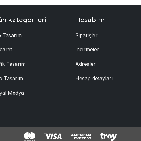
ün kategorileri
Hesabım
 Tasarım
Siparişler
caret
İndirmeler
fik Tasarım
Adresler
o Tasarım
Hesap detayları
yal Medya