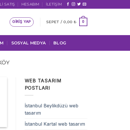
I SATIŞ
HESABIM
İLETIŞIM
GIRIŞ YAP
0
SEPET /
0,00
₺
IM
SOSYAL MEDYA
BLOG
KÖY
WEB TASARIM
POSTLARI
İstanbul Beylikdüzü web
tasarım
İstanbul Kartal web tasarım