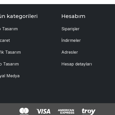
ün kategorileri
Hesabım
 Tasarım
Siparişler
caret
İndirmeler
fik Tasarım
Adresler
o Tasarım
Hesap detayları
yal Medya