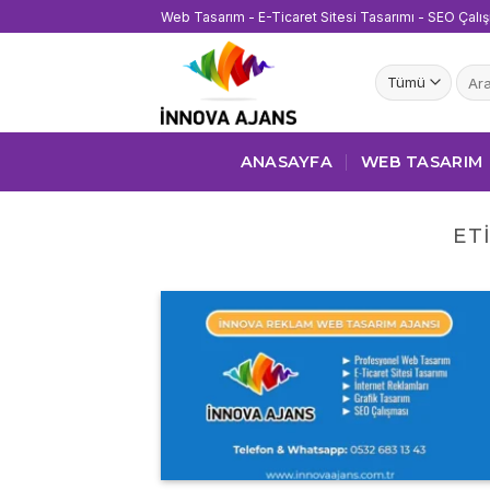
İçeriğe
Web Tasarım - E-Ticaret Sitesi Tasarımı - SEO Çalı
atla
Ara:
ANASAYFA
WEB TASARIM
ET