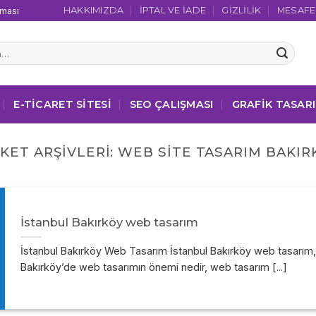
HAKKIMIZDA
İPTAL VE İADE
GIZLILIK
MESAFEL
şması
E-TICARET SITESI
SEO ÇALIŞMASI
GRAFIK TASAR
IKET ARŞIVLERI:
WEB SITE TASARIM BAKIR
İstanbul Bakırköy web tasarım
İstanbul Bakırköy Web Tasarım İstanbul Bakırköy web tasarım,
Bakırköy’de web tasarımın önemi nedir, web tasarım [...]