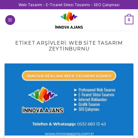
İçeriğe
Web Tasarım - E-Ticaret Sitesi Tasarımı - SEO Çalışması
atla
0
ETIKET ARŞIVLERI:
WEB SITE TASARIM
ZEYTINBURNU