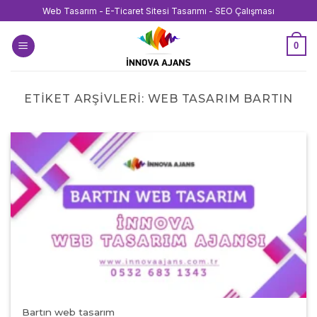
İçeriğe
Web Tasarım - E-Ticaret Sitesi Tasarımı - SEO Çalışması
atla
0
ETIKET ARŞIVLERI:
WEB TASARIM BARTIN
Bartın web tasarım