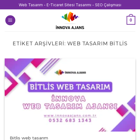
İçeriğe
Web Tasarım - E-Ticaret Sitesi Tasarımı - SEO Çalışması
atla
0
ETIKET ARŞIVLERI:
WEB TASARIM BITLIS
Bitlis web tasarım