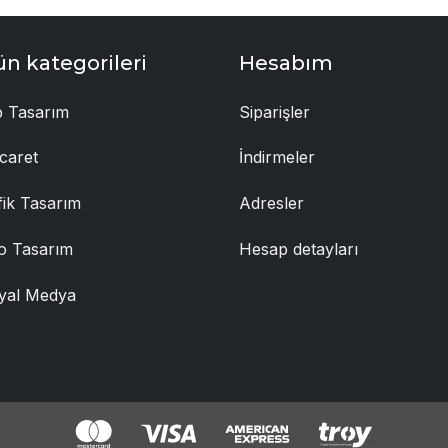
ün kategorileri
Hesabım
 Tasarım
Siparişler
caret
İndirmeler
fik Tasarım
Adresler
o Tasarım
Hesap detayları
yal Medya