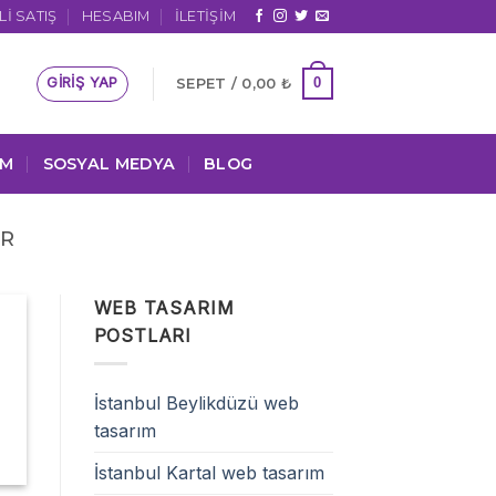
I SATIŞ
HESABIM
İLETIŞIM
GIRIŞ YAP
0
SEPET /
0,00
₺
IM
SOSYAL MEDYA
BLOG
IR
WEB TASARIM
POSTLARI
İstanbul Beylikdüzü web
tasarım
İstanbul Kartal web tasarım