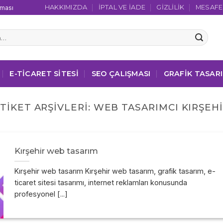
HAKKIMIZDA
İPTAL VE İADE
GIZLILIK
MESAFEL
şması
E-TICARET SITESI
SEO ÇALIŞMASI
GRAFIK TASAR
TIKET ARŞIVLERI:
WEB TASARIMCI KIRŞEH
Kırşehir web tasarım
Kırşehir web tasarım Kırşehir web tasarım, grafik tasarım, e-
ticaret sitesi tasarımı, internet reklamları konusunda
profesyonel [...]