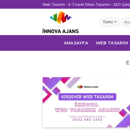
İçeriğe
Web Tasarım - E-Ticaret Sitesi Tasarımı - SEO Çalı
atla
Ara:
ANASAYFA
WEB TASARIM
E