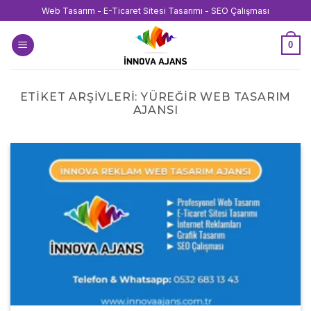
İçeriğe
Web Tasarım - E-Ticaret Sitesi Tasarımı - SEO Çalışması
atla
0
ETIKET ARŞIVLERI:
YÜREĞIR WEB TASARIM
AJANSI