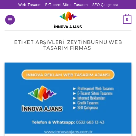
İçeriğe
Web Tasarım - E-Ticaret Sitesi Tasarımı - SEO Çalışması
atla
0
ETIKET ARŞIVLERI:
ZEYTINBURNU WEB
TASARIM FIRMASI