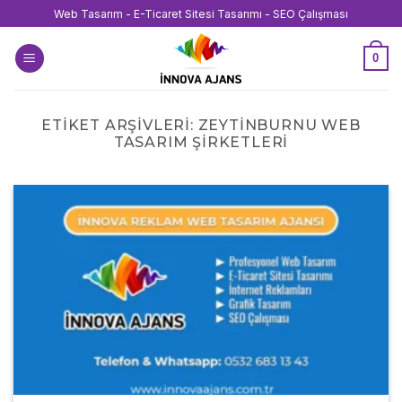
İçeriğe
Web Tasarım - E-Ticaret Sitesi Tasarımı - SEO Çalışması
atla
0
ETIKET ARŞIVLERI:
ZEYTINBURNU WEB
TASARIM ŞIRKETLERI