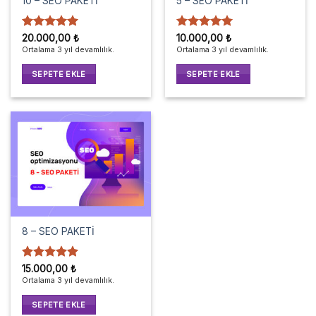
10 – SEO PAKETİ
5 – SEO PAKETİ
5 üzerinden
5 üzerinden
20.000,00
₺
10.000,00
₺
5
oy aldı
5
oy aldı
Ortalama 3 yıl devamlılık.
Ortalama 3 yıl devamlılık.
SEPETE EKLE
SEPETE EKLE
8 – SEO PAKETİ
5 üzerinden
15.000,00
₺
5
oy aldı
Ortalama 3 yıl devamlılık.
SEPETE EKLE