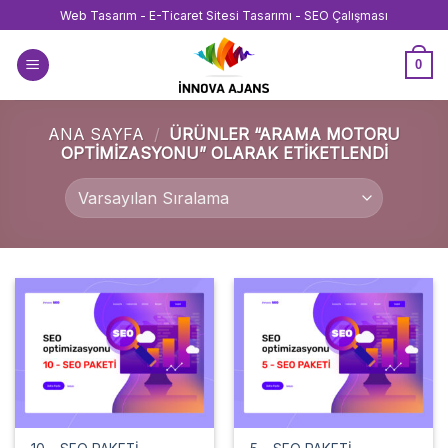
İçeriğe
Web Tasarım - E-Ticaret Sitesi Tasarımı - SEO Çalışması
atla
0
ANA SAYFA
/
ÜRÜNLER “ARAMA MOTORU
OPTIMIZASYONU” OLARAK ETIKETLENDI