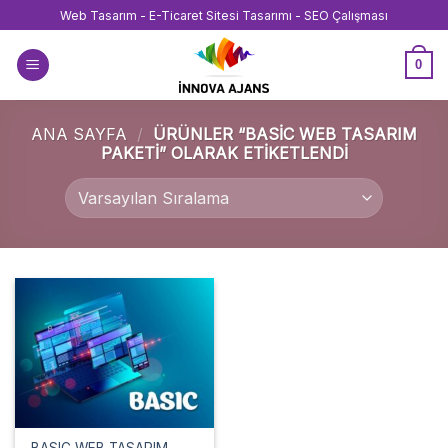
İçeriğe
Web Tasarım - E-Ticaret Sitesi Tasarımı - SEO Çalışması
atla
0
ANA SAYFA
/
ÜRÜNLER “BASIC WEB TASARIM
PAKETI” OLARAK ETIKETLENDI
BASIC WEB TASARIM