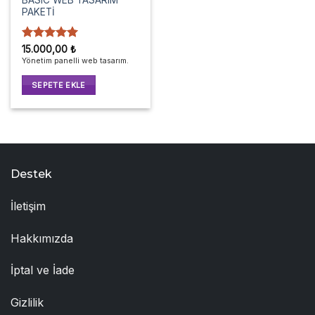
PAKETİ
5 üzerinden
15.000,00
₺
5
oy aldı
Yönetim panelli web tasarım.
SEPETE EKLE
Destek
İletişim
Hakkımızda
İptal ve İade
Gizlilik