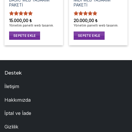
PAKETİ
PAKETİ
5 üzerinden
5 üzerinden
15.000,00
₺
20.000,00
₺
5
oy aldı
5
oy aldı
Yönetim panelli web tasarım.
Yönetim panelli web tasarım.
SEPETE EKLE
SEPETE EKLE
Destek
İletişim
Hakkımızda
İptal ve İade
Gizlilik