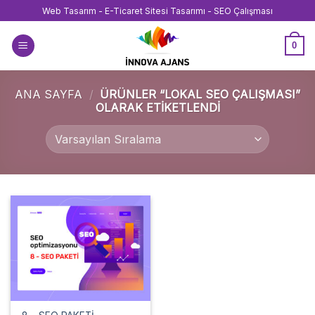
İçeriğe
Web Tasarım - E-Ticaret Sitesi Tasarımı - SEO Çalışması
atla
0
ANA SAYFA
/
ÜRÜNLER “LOKAL SEO ÇALIŞMASI”
OLARAK ETIKETLENDI