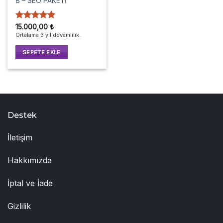
8 – SEO PAKETİ
5 üzerinden
15.000,00
₺
5
oy aldı
Ortalama 3 yıl devamlılık.
SEPETE EKLE
Destek
İletişim
Hakkımızda
İptal ve İade
Gizlilik