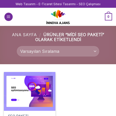
İçeriğe
Web Tasarım - E-Ticaret Sitesi Tasarımı - SEO Çalışması
atla
0
ANA SAYFA
/
ÜRÜNLER “MIDI SEO PAKETI”
OLARAK ETIKETLENDI