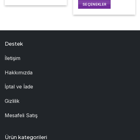
SEÇENEKLER
Bu
ürünün
birden
fazla
varyasyonu
Destek
var.
Seçenekler
İletişim
ürün
sayfasından
seçilebilir
Hakkımızda
İptal ve İade
Gizlilik
Mesafeli Satış
Ürün kategorileri