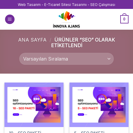
İçeriğe
Web Tasarım - E-Ticaret Sitesi Tasarımı - SEO Çalışması
atla
0
ANA SAYFA
/
ÜRÜNLER “SEO” OLARAK
ETIKETLENDI