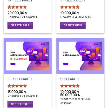
10 – SEO PAKETİ
5 – SEO PAKETİ
5 üzerinden
5 üzerinden
20.000,00
₺
10.000,00
₺
5
oy aldı
5
oy aldı
Ortalama 3 yıl devamlılık.
Ortalama 3 yıl devamlılık.
SEPETE EKLE
SEPETE EKLE
8 – SEO PAKETİ
SEO PAKETİ
5 üzerinden
5 üzerinden
15.000,00
₺
10.000,00
₺
–
Fiyat
50.000,00
₺
5
oy aldı
5
oy aldı
Ortalama 3 yıl devamlılık.
aralığı:
Yüzde yüz başarılı SEO
10.000,00 ₺
çalışması
-
SEPETE EKLE
50.000,00 ₺