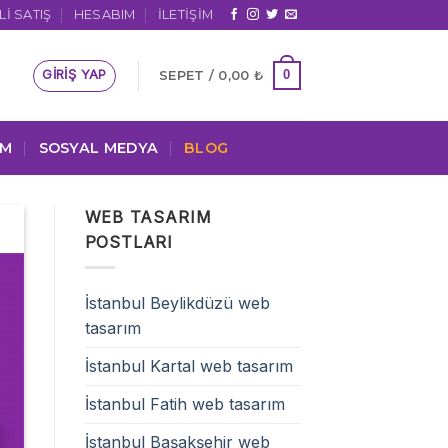
I SATIŞ
HESABIM
İLETIŞIM
GIRIŞ YAP
0
SEPET /
0,00
₺
IM
SOSYAL MEDYA
BLOG
WEB TASARIM
POSTLARI
İstanbul Beylikdüzü web
tasarım
İstanbul Kartal web tasarım
İstanbul Fatih web tasarım
İstanbul Başakşehir web