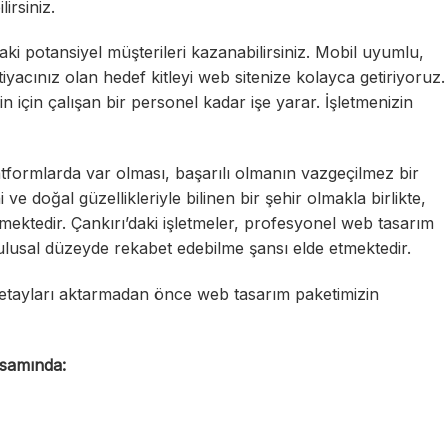
irsiniz.
aki potansiyel müşterileri kazanabilirsiniz. Mobil uyumlu,
yacınız olan hedef kitleyi web sitenize kolayca getiriyoruz.
izin için çalışan bir personel kadar işe yarar. İşletmenizin
atformlarda var olması, başarılı olmanın vazgeçilmez bir
i ve doğal güzellikleriyle bilinen bir şehir olmakla birlikte,
emektedir. Çankırı’daki işletmeler, profesyonel web tasarım
ulusal düzeyde rekabet edebilme şansı elde etmektedir.
etayları aktarmadan önce web tasarım paketimizin
psamında: