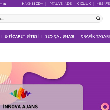
HAKKIMIZDA
İPTAL VE İADE
GIZLILIK
MESAFEL
şması
E-TICARET SITESI
SEO ÇALIŞMASI
GRAFIK TASAR