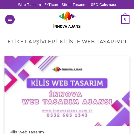
İçeriğe
Web Tasarım - E-Ticaret Sitesi Tasarımı - SEO Çalışması
atla
0
ETIKET ARŞIVLERI:
KILISTE WEB TASARIMCI
Kilis web tasarım